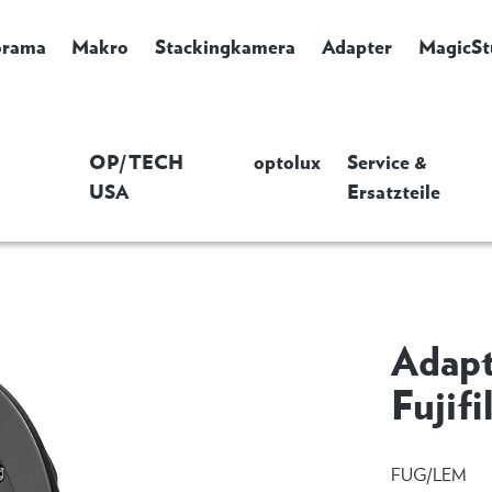
orama
Makro
Stackingkamera
Adapter
MagicSt
OP/TECH
optolux
Service &
USA
Ersatzteile
Adapt
Fujif
FUG/LEM