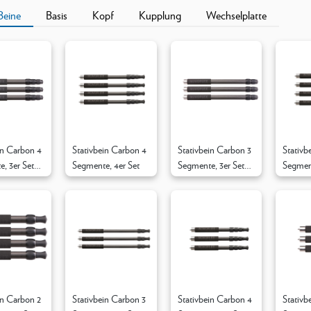
Beine
Basis
Kopf
Kupplung
Wechselplatte
in Carbon 4
Stativbein Carbon 4
Stativbein Carbon 3
Stativb
, 3er Set
Segmente, 4er Set
Segmente, 3er Set
Segment
Ø39mm
Kompak
in Carbon 2
Stativbein Carbon 3
Stativbein Carbon 4
Stativb