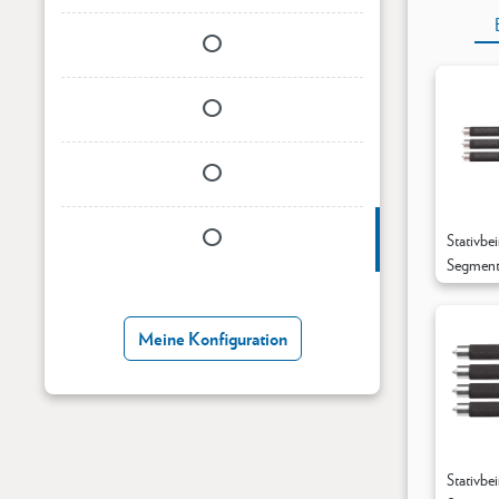
Stativbe
Segmente
Ø39mm
Meine Konfiguration
Stativbe