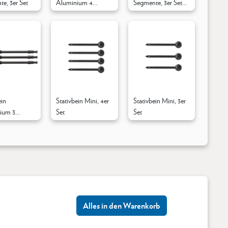
e, 3er Set
Aluminium 4
Segmente, 3er Set
Segmente, 4er Set
Kompaktversion
Kompaktversion
ein
Stativbein Mini, 4er
Stativbein Mini, 3er
ium 3
Set
Set
e, 3er Set
Alles in den Warenkorb