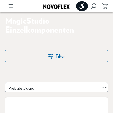
Werkzeugleiste 
MagicStudio
Einzelkomponenten
Filter