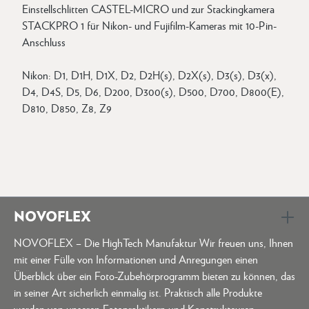
Einstellschlitten CASTEL-MICRO und zur Stackingkamera
STACKPRO 1 für Nikon- und Fujifilm-Kameras mit 10-Pin-
Anschluss
Nikon: D1, D1H, D1X, D2, D2H(s), D2X(s), D3(s), D3(x),
D4, D4S, D5, D6, D200, D300(s), D500, D700, D800(E),
D810, D850, Z8, Z9
NOVOFLEX
NOVOFLEX – Die HighTech Manufaktur Wir freuen uns, Ihnen
mit einer Fülle von Informationen und Anregungen einen
Überblick über ein Foto-Zubehörprogramm bieten zu können, das
in seiner Art sicherlich einmalig ist. Praktisch alle Produkte
werden von unseren Fotopraktikern und Konstrukteuren