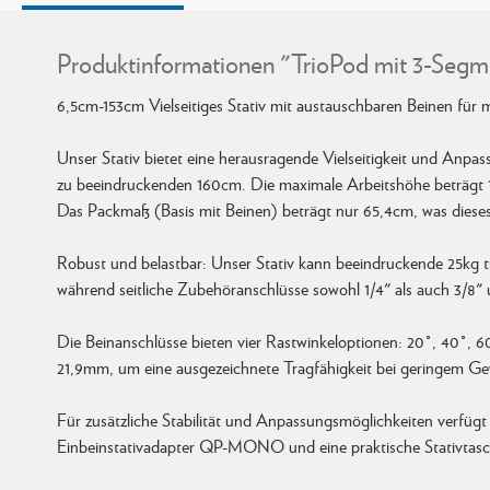
Produktinformationen "TrioPod mit 3-Seg
6,5cm-153cm Vielseitiges Stativ mit austauschbaren Beinen für ma
Unser Stativ bietet eine herausragende Vielseitigkeit und Anp
zu beeindruckenden 160cm. Die maximale Arbeitshöhe beträgt 1
Das Packmaß (Basis mit Beinen) beträgt nur 65,4cm, was dieses
Robust und belastbar: Unser Stativ kann beeindruckende 25kg t
während seitliche Zubehöranschlüsse sowohl 1/4" als auch 3/8" 
Die Beinanschlüsse bieten vier Rastwinkeloptionen: 20°, 40°, 
21,9mm, um eine ausgezeichnete Tragfähigkeit bei geringem Gewi
Für zusätzliche Stabilität und Anpassungsmöglichkeiten verfüg
Einbeinstativadapter QP-MONO und eine praktische Stativtasc