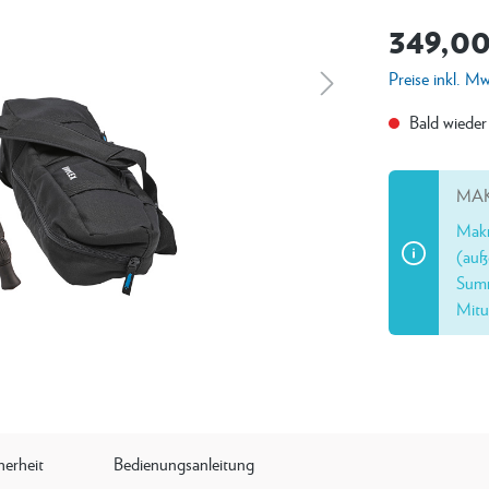
349,00
Preise inkl. M
Bald wieder
MAK
Makr
(auß
Summ
Mitu
herheit
Bedienungsanleitung