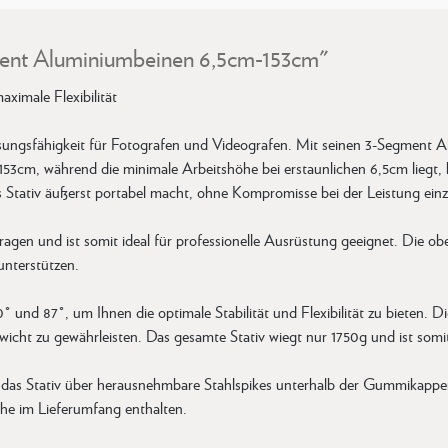
ment Aluminiumbeinen 6,5cm-153cm"
ximale Flexibilität
assungsfähigkeit für Fotografen und Videografen. Mit seinen 3-Segment
53cm, während die minimale Arbeitshöhe bei erstaunlichen 6,5cm liegt,
 Stativ äußerst portabel macht, ohne Kompromisse bei der Leistung ein
ragen und ist somit ideal für professionelle Ausrüstung geeignet. Die o
unterstützen.
60° und 87°, um Ihnen die optimale Stabilität und Flexibilität zu biet
cht zu gewährleisten. Das gesamte Stativ wiegt nur 1750g und ist somit 
t das Stativ über herausnehmbare Stahlspikes unterhalb der Gummikappe
he im Lieferumfang enthalten.